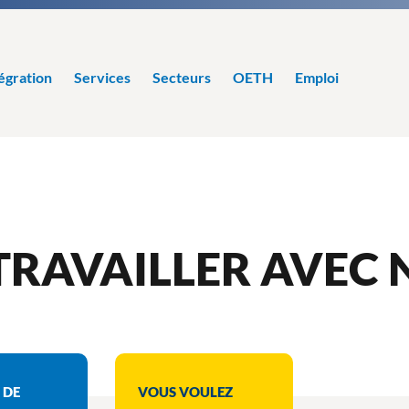
égration
Services
Secteurs
OETH
Emploi
RAVAILLER AVEC 
 DE
VOUS VOULEZ