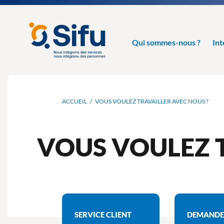
Aller
au
contenu
Sifu
principal
France
Qui sommes-nous ?
Int
Fil
ACCUEIL
VOUS VOULEZ TRAVAILLER AVEC NOUS ?
d'Ariane
VOUS VOULEZ T
SERVICE CLIENT
DEMANDE