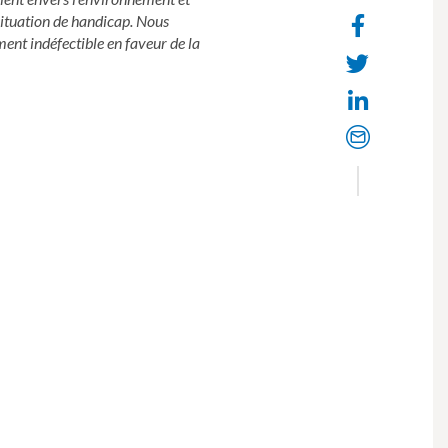
situation de handicap. Nous
Face
nt indéfectible en faveur de la
share
Twit
Linke
Email