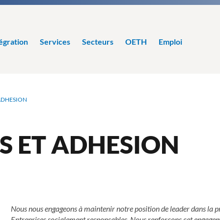
égration
Services
Secteurs
OETH
Emploi
 ADHESION
S ET ADHESION
Nous nous engageons à maintenir notre position de leader dans la p
Entreprises socialement responsables. Nous renforçons cet engagem